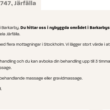
47, Järfälla
Du hittar oss i nybyggda området i Barkarby
 Barkarby.
a Järfälla.
 flera mottagningar i Stockholm. Vi lägger stort värde i 
ehandling och du kan avboka din behandling upp till 3 timmar
ssage.
, behandlande massage eller gravidmassage.
.