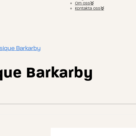
Om oss
Kontakta oss
sique Barkarby
que Barkarby