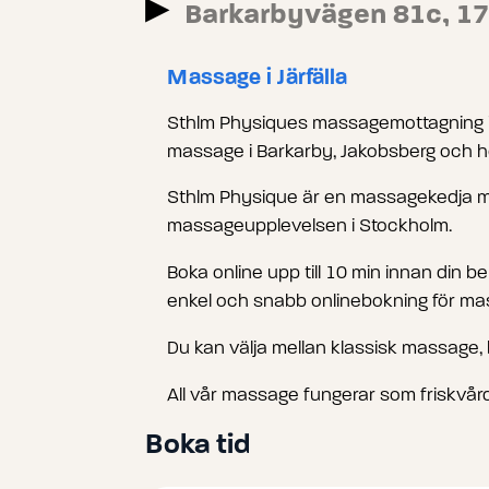
▸
Barkarbyvägen 81c, 177
Massage i Järfälla
Sthlm Physiques massagemottagning i
massage i Barkarby, Jakobsberg och hel
Sthlm Physique är en massagekedja med
massageupplevelsen i Stockholm.
Boka online upp till 10 min innan din b
enkel och snabb onlinebokning för ma
Du kan välja mellan klassisk massage
All vår massage fungerar som friskvård
Boka tid