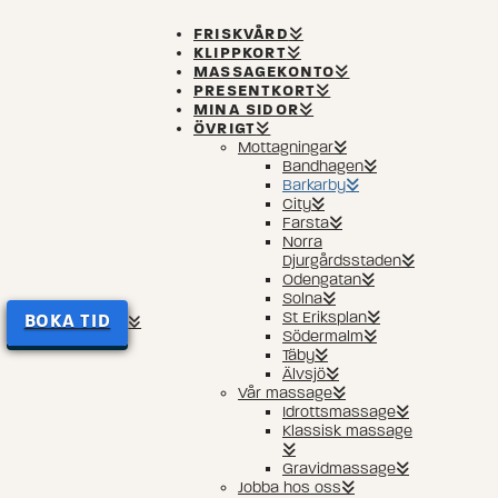
FRISKVÅRD
KLIPPKORT
MASSAGEKONTO
PRESENTKORT
MINA SIDOR
ÖVRIGT
Mottagningar
Bandhagen
Barkarby
City
Farsta
Norra
Djurgårdsstaden
Odengatan
Solna
St Eriksplan
BOKA TID
Södermalm
Täby
Älvsjö
Vår massage
Idrottsmassage
Klassisk massage
Gravidmassage
Jobba hos oss