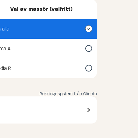
Val av massör (valfritt)
 alla
ima A
dia R
Bokningssystem från Cliento