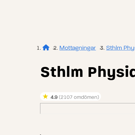
Mottagningar
Sthlm Phy
→
→
Sthlm Physi
★
4.9
(2107 omdömen)