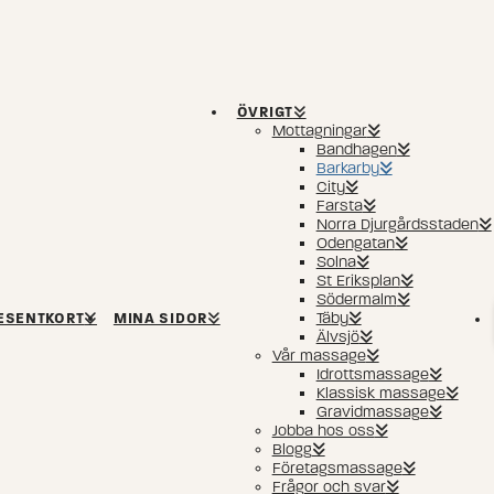
ÖVRIGT
Mottagningar
Bandhagen
Barkarby
City
Farsta
Norra Djurgårdsstaden
Odengatan
Solna
St Eriksplan
Södermalm
Täby
ESENTKORT
MINA SIDOR
Älvsjö
Vår massage
Idrottsmassage
Klassisk massage
Gravidmassage
Jobba hos oss
Blogg
Företagsmassage
Frågor och svar