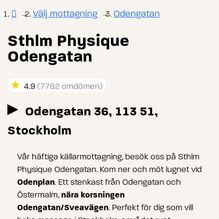
Välj mottagning
Odengatan
→
→
Sthlm Physique
Odengatan
★
4.9
(7782 omdömen)
▸
Odengatan 36, 113 51,
Stockholm
Vår häftiga källarmottagning, besök oss på Sthlm
Physique Odengatan. Kom ner och möt lugnet vid
Odenplan
. Ett stenkast från Odengatan och
nära korsningen
Östermalm,
Odengatan/Sveavägen
. Perfekt för dig som vill