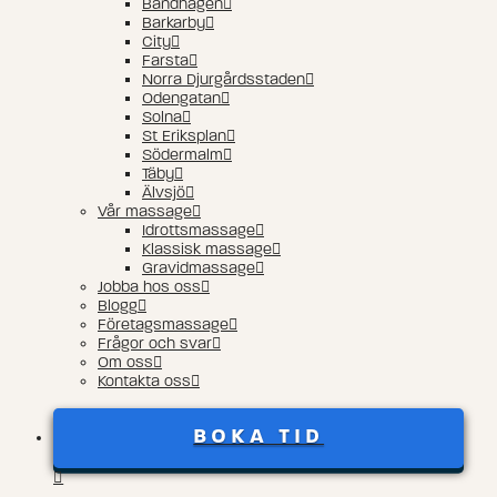
Bandhagen
Barkarby
City
Farsta
Norra Djurgårdsstaden
Odengatan
Solna
St Eriksplan
Södermalm
Täby
Älvsjö
Vår massage
Idrottsmassage
Klassisk massage
Gravidmassage
Jobba hos oss
Blogg
Företagsmassage
Frågor och svar
Om oss
Kontakta oss
BOKA TID