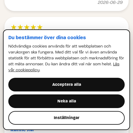
2026-06-29
★★★★★
Sandra TO
Du bestämmer över dina cookies
Nödvändiga cookies används för att webbplatsen och
Väldigt skönt att få stressen bortknådad
varukorgen ska fungera. Med ditt val får vi även använda
statistik för att förbättra webbplatsen och marknadsföring för
- Joakim B
att mäta annonser. Du kan ändra ditt val när som helst.
Läs
vår cookiepolicy
.
Acceptera alla
2026-06-29
Neka alla
★★★★★
Inställningar
Kariné JM