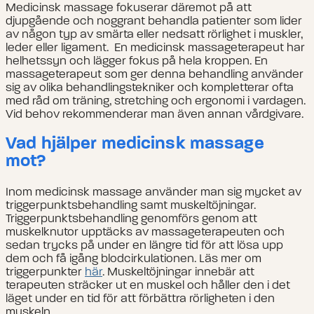
Medicinsk massage fokuserar däremot på att
djupgående och noggrant behandla patienter som lider
av någon typ av smärta eller nedsatt rörlighet i muskler,
leder eller ligament. En medicinsk massageterapeut har
helhetssyn och lägger fokus på hela kroppen. En
massageterapeut som ger denna behandling använder
sig av olika behandlingstekniker och kompletterar ofta
med råd om träning, stretching och ergonomi i vardagen.
Vid behov rekommenderar man även annan vårdgivare.
Vad hjälper medicinsk massage
mot?
Inom medicinsk massage använder man sig mycket av
triggerpunktsbehandling samt muskeltöjningar.
Triggerpunktsbehandling genomförs genom att
muskelknutor upptäcks av massageterapeuten och
sedan trycks på under en längre tid för att lösa upp
dem och få igång blodcirkulationen. Läs mer om
triggerpunkter
här
. Muskeltöjningar innebär att
terapeuten sträcker ut en muskel och håller den i det
läget under en tid för att förbättra rörligheten i den
muskeln.