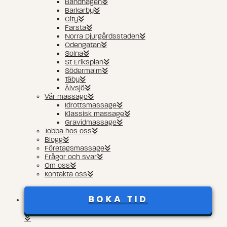
Bandhagen
Barkarby
City
Farsta
Norra Djurgårdsstaden
Odengatan
Solna
St Eriksplan
Södermalm
Täby
Älvsjö
Vår massage
Idrottsmassage
Klassisk massage
Gravidmassage
Jobba hos oss
Blogg
Företagsmassage
Frågor och svar
Om oss
Kontakta oss
BOKA TID